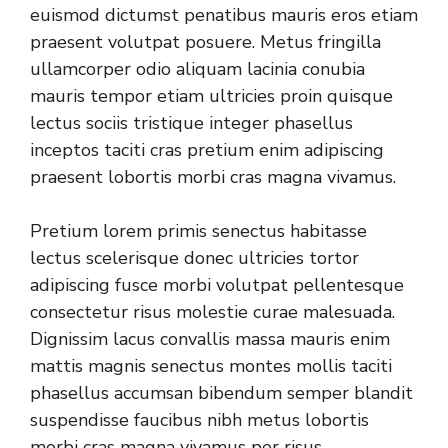
euismod dictumst penatibus mauris eros etiam
praesent volutpat posuere. Metus fringilla
ullamcorper odio aliquam lacinia conubia
mauris tempor etiam ultricies proin quisque
lectus sociis tristique integer phasellus
inceptos taciti cras pretium enim adipiscing
praesent lobortis morbi cras magna vivamus.
Pretium lorem primis senectus habitasse
lectus scelerisque donec ultricies tortor
adipiscing fusce morbi volutpat pellentesque
consectetur risus molestie curae malesuada.
Dignissim lacus convallis massa mauris enim
mattis magnis senectus montes mollis taciti
phasellus accumsan bibendum semper blandit
suspendisse faucibus nibh metus lobortis
morbi cras magna vivamus per risus